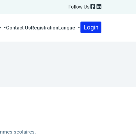
Follow Us:
Login
Contact Us
Registration
Langue
y
ammes scolaires.